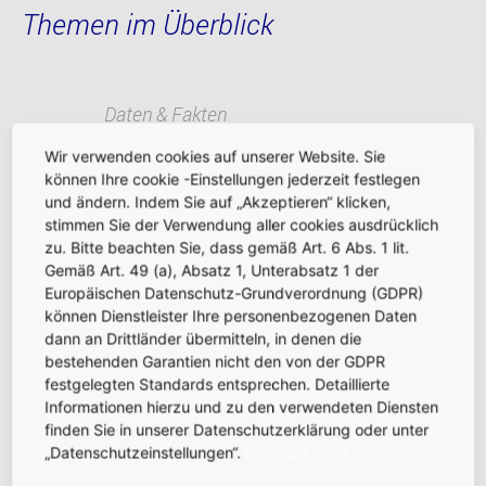
Themen im Überblick
Daten & Fakten
Wir verwenden cookies auf unserer Website. Sie
Terminal 3
können Ihre cookie -Einstellungen jederzeit festlegen
und ändern. Indem Sie auf „Akzeptieren“ klicken,
stimmen Sie der Verwendung aller cookies ausdrücklich
Veranstaltungen & Events
zu. Bitte beachten Sie, dass gemäß Art. 6 Abs. 1 lit.
Gemäß Art. 49 (a), Absatz 1, Unterabsatz 1 der
Europäischen Datenschutz-Grundverordnung (GDPR)
Immobilienstandort FRA
können Dienstleister Ihre personenbezogenen Daten
dann an Drittländer übermitteln, in denen die
bestehenden Garantien nicht den von der GDPR
Retailstandort FRA
festgelegten Standards entsprechen. Detaillierte
Informationen hierzu und zu den verwendeten Diensten
finden Sie in unserer Datenschutzerklärung oder unter
Frankfurt Cargohub
„Datenschutzeinstellungen“.
lesen Sie mehr