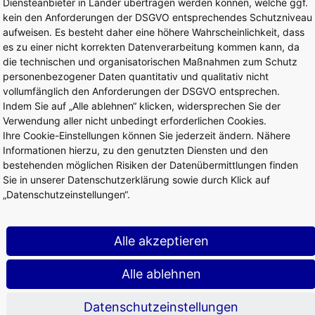
Diensteanbieter in Länder übertragen werden können, welche ggf.
kein den Anforderungen der DSGVO entsprechendes Schutzniveau
Flughafenentgelte
aufweisen. Es besteht daher eine höhere Wahrscheinlichkeit, dass
es zu einer nicht korrekten Datenverarbeitung kommen kann, da
 die Landung und das Abstellen von Flugzeugen sowie für die Nut
die technischen und organisatorischen Maßnahmen zum Schutz
e Flughafenentgelte direkt online berechnen lassen.
personenbezogener Daten quantitativ und qualitativ nicht
vollumfänglich den Anforderungen der DSGVO entsprechen.
Indem Sie auf „Alle ablehnen“ klicken, widersprechen Sie der
Verwendung aller nicht unbedingt erforderlichen Cookies.
Ihre Cookie-Einstellungen können Sie jederzeit ändern. Nähere
Informationen hierzu, zu den genutzten Diensten und den
bestehenden möglichen Risiken der Datenübermittlungen finden
Servicecenter Flughafenauswei
Sie in unserer Datenschutzerklärung sowie durch Klick auf
„Datenschutzeinstellungen“.
für Airline-Personal und Berechtigte erfolgt über unser Service
um Beantragen und den Erhalt des Flughafenausweises.
Alle akzeptieren
se
Alle ablehnen
Datenschutzeinstellungen