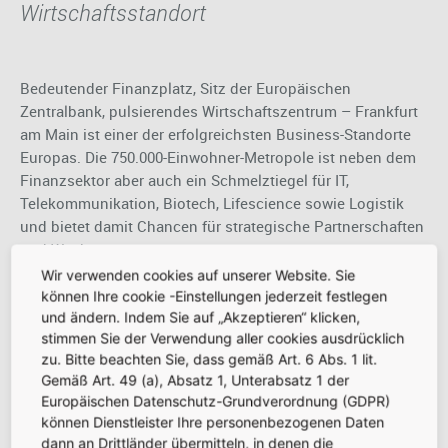
Wirtschaftsstandort
Bedeutender Finanzplatz, Sitz der Europäischen
Zentralbank, pulsierendes Wirtschaftszentrum – Frankfurt
am Main ist einer der erfolgreichsten Business-Standorte
Europas. Die 750.000-Einwohner-Metropole ist neben dem
Finanzsektor aber auch ein Schmelztiegel für IT,
Telekommunikation, Biotech, Lifescience sowie Logistik
und bietet damit Chancen für strategische Partnerschaften
und Wachstum.
Wir verwenden cookies auf unserer Website. Sie
können Ihre cookie -Einstellungen jederzeit festlegen
und ändern. Indem Sie auf „Akzeptieren“ klicken,
Airport City
stimmen Sie der Verwendung aller cookies ausdrücklich
zu. Bitte beachten Sie, dass gemäß Art. 6 Abs. 1 lit.
Gemäß Art. 49 (a), Absatz 1, Unterabsatz 1 der
Europäischen Datenschutz-Grundverordnung (GDPR)
Mit rund 81.000 Beschäftigten in ca. 450 Unternehmen ist
können Dienstleister Ihre personenbezogenen Daten
der Frankfurt Airport die größte lokale Arbeitsstätte
dann an Drittländer übermitteln, in denen die