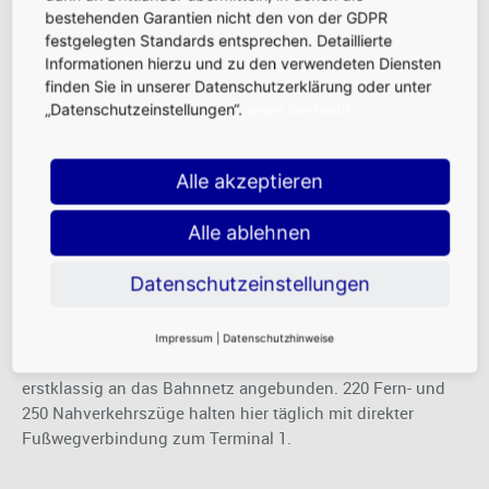
Deutschlands. Durch die Synergieeffekte des Standorts,
bestehenden Garantien nicht den von der GDPR
seine vernetzte Expertise und die intermodale Infrastruktur
festgelegten Standards entsprechen. Detaillierte
deckt die Airport City die Bedürfnisse exportierender
Informationen hierzu und zu den verwendeten Diensten
deutscher Unternehmen nach optimalen Verbindungen in
finden Sie in unserer Datenschutzerklärung oder unter
die globalen Wachstumsmärkte ab.
„Datenschutzeinstellungen“.
lesen Sie mehr
Alle akzeptieren
Multimodalität
Alle ablehnen
Datenschutzeinstellungen
Seine Lage direkt am Frankfurter Kreuz – einem der
meistbefahrenen Straßenknotenpunkte Europas ermöglicht
eine bequeme An- und Abreise aus ganz Deutschland.
Impressum
|
Datenschutzhinweise
Auch der Fern- und Nahverkehr am Flughafen ist
erstklassig an das Bahnnetz angebunden. 220 Fern- und
250 Nahverkehrszüge halten hier täglich mit direkter
Fußwegverbindung zum Terminal 1.