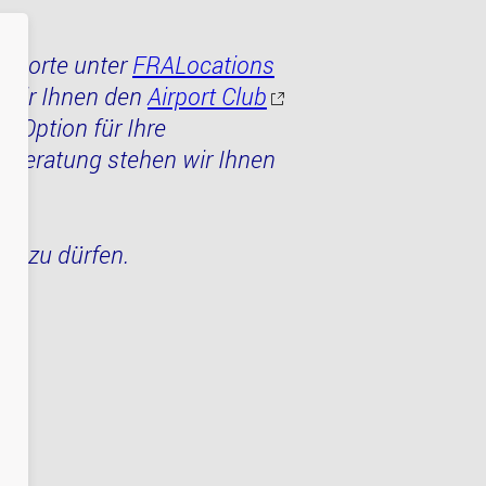
ungsorte unter
FRALocations
n wir Ihnen den
Airport Club
e Option für Ihre
e Beratung stehen wir Ihnen
en zu dürfen.