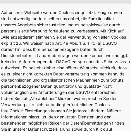
Auf unserer Webseite werden Cookies eingesetzt. Einige davon
r unser Angebot weiterer attraktiver Veranstalt
sind notwendig, andere helfen uns dabei, die Funktionalität
s am Flughafen Frankfurt). Alternativ empfehle
unseres Angebots sicherzustellen und es beispielsweise durch
personalisierte Werbung fortlaufend zu verbessern. Mit Klick auf
usiness Club am Flughafen Frankfurt) als exklusiv
„Alle akzeptieren“ stimmen Sie der Verwendung von allen Cookies
Frankfurt. Für Rückfragen oder eine persönlich
explizit zu. Wir weisen nach Art. 49 Abs. 1 S. 1 lit. (a) DSGVO
darauf hin, dass Ihre personenbezogene Daten durch
Verfügung.
Diensteanbieter in Länder übertragen werden können, welche ggf.
kein den Anforderungen der DSGVO entsprechendes Schutzniveau
on bald wieder in einer unserer Locations begrüß
aufweisen. Es besteht daher eine höhere Wahrscheinlichkeit, dass
es zu einer nicht korrekten Datenverarbeitung kommen kann, da
die technischen und organisatorischen Maßnahmen zum Schutz
r Team
personenbezogener Daten quantitativ und qualitativ nicht
vollumfänglich den Anforderungen der DSGVO entsprechen.
Indem Sie auf „Alle ablehnen“ klicken, widersprechen Sie der
Verwendung aller nicht unbedingt erforderlichen Cookies.
Ihre Cookie-Einstellungen können Sie jederzeit ändern. Nähere
Informationen hierzu, zu den genutzten Diensten und den
bestehenden möglichen Risiken der Datenübermittlungen finden
Sie in unserer Datenschutzerklärung sowie durch Klick auf