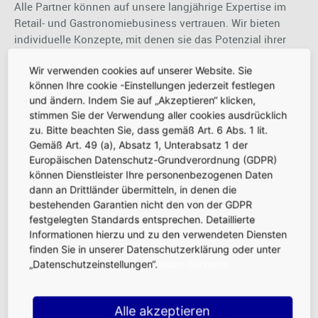
Alle Partner können auf unsere langjährige Expertise im
Retail- und Gastronomiebusiness vertrauen. Wir bieten
individuelle Konzepte, mit denen sie das Potenzial ihrer
Shops, Restaurants oder ihrer Serviceeinheit voll
Wir verwenden cookies auf unserer Website. Sie
ausschöpfen werden. Wir sind der Sparringspartner, der zu
können Ihre cookie -Einstellungen jederzeit festlegen
seinem Wort steht und immer für sie da ist. Der
und ändern. Indem Sie auf „Akzeptieren“ klicken,
verantwortlich handelt, immer bestmögliche Lösungen
stimmen Sie der Verwendung aller cookies ausdrücklich
findet. Fraport Retailing ist immer offen für neue Ideen und
zu. Bitte beachten Sie, dass gemäß Art. 6 Abs. 1 lit.
Lösungen. Hier ist der Ort, der den einzigartig
Gemäß Art. 49 (a), Absatz 1, Unterabsatz 1 der
kosmopolitischen und gastfreundlichen Spirit Frankfurts
Europäischen Datenschutz-Grundverordnung (GDPR)
Tag für Tag lebt.
können Dienstleister Ihre personenbezogenen Daten
dann an Drittländer übermitteln, in denen die
Lassen Sie uns gemeinsam den Ansatz „The Art of Retail in
bestehenden Garantien nicht den von der GDPR
the Heart of Europe” in Taten und erfolgreiche Geschäfte
festgelegten Standards entsprechen. Detaillierte
verwandeln!
Informationen hierzu und zu den verwendeten Diensten
finden Sie in unserer Datenschutzerklärung oder unter
„Datenschutzeinstellungen“.
lesen Sie mehr
Alle akzeptieren