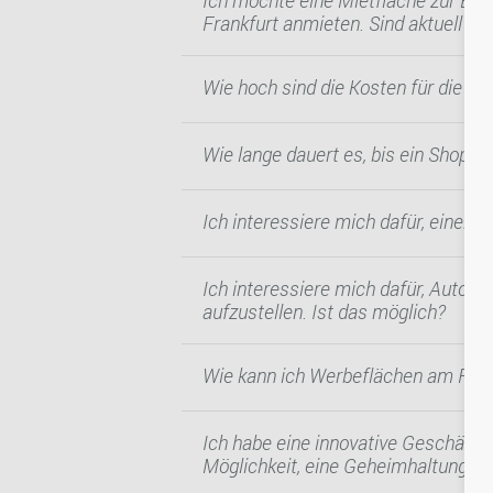
Ich möchte eine Mietfläche zur Erö
Frankfurt anmieten. Sind aktuell Mi
Wie hoch sind die Kosten für die Mie
Wie lange dauert es, bis ein Shop e
Ich interessiere mich dafür, einen 
Ich interessiere mich dafür, Autom
aufzustellen. Ist das möglich?
Wie kann ich Werbeflächen am Flug
Ich habe eine innovative Geschäfts-
Möglichkeit, eine Geheimhaltungser