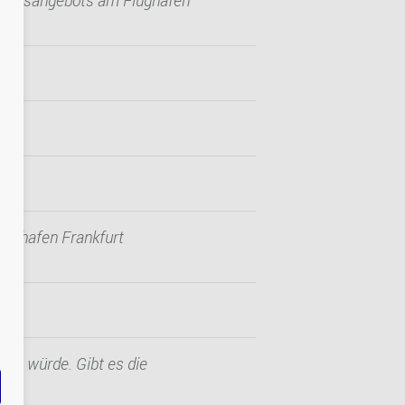
istungsangebots am Flughafen
lughafen Frankfurt
ten würde. Gibt es die