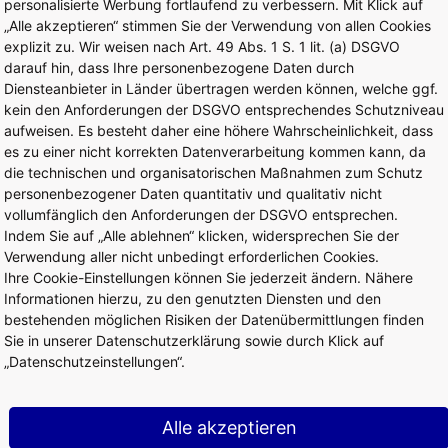
ffnung eines Shops, einer Gastronomie oder eines Dienstle
personalisierte Werbung fortlaufend zu verbessern. Mit Klick auf
etflächen verfügbar?
„Alle akzeptieren“ stimmen Sie der Verwendung von allen Cookies
explizit zu. Wir weisen nach Art. 49 Abs. 1 S. 1 lit. (a) DSGVO
darauf hin, dass Ihre personenbezogene Daten durch
tfläche, die zusätzlich zur Miete anfallen?
Diensteanbieter in Länder übertragen werden können, welche ggf.
kein den Anforderungen der DSGVO entsprechendes Schutzniveau
aufweisen. Es besteht daher eine höhere Wahrscheinlichkeit, dass
röffnen kann?
es zu einer nicht korrekten Datenverarbeitung kommen kann, da
die technischen und organisatorischen Maßnahmen zum Schutz
personenbezogener Daten quantitativ und qualitativ nicht
Pop-up-Shop zu betreiben. Ist das möglich?
vollumfänglich den Anforderungen der DSGVO entsprechen.
Indem Sie auf „Alle ablehnen“ klicken, widersprechen Sie der
Verwendung aller nicht unbedingt erforderlichen Cookies.
aten (Snacks, Getränke, Konsumartikel, Spielautomaten) am F
Ihre Cookie-Einstellungen können Sie jederzeit ändern. Nähere
Informationen hierzu, zu den genutzten Diensten und den
bestehenden möglichen Risiken der Datenübermittlungen finden
hafen Frankfurt anmieten?
Sie in unserer Datenschutzerklärung sowie durch Klick auf
„Datenschutzeinstellungen“.
 und Konzeptidee, die ich gerne am Flughafen Frankfurt anbie
klärung zu vereinbaren?
Alle akzeptieren