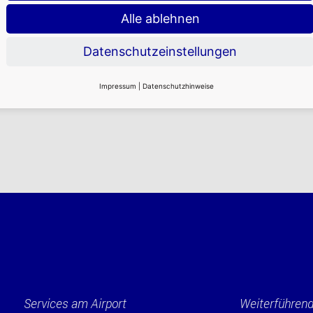
Alle ablehnen
 Fläche im Bereich Retail anzumieten?
Datenschutzeinstellungen
Impressum
|
Datenschutzhinweise
Services am Airport
Weiterführend