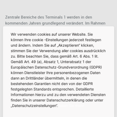
Zentrale Bereiche des Terminals 1 werden in den
kommenden Jahren grundlegend verändert. Im Rahmen
von "Transforming Terminal 1" entstehen die modernsten
Wir verwenden cookies auf unserer Website. Sie
Check-in-Schalter und Sicherheitskontrollen und sorgen für
können Ihre cookie -Einstellungen jederzeit festlegen
zügige Abläufe. Somit wird die Reise ab FRA noch
und ändern. Indem Sie auf „Akzeptieren“ klicken,
komfortabler und schneller.
stimmen Sie der Verwendung aller cookies ausdrücklich
zu. Bitte beachten Sie, dass gemäß Art. 6 Abs. 1 lit.
Gemäß Art. 49 (a), Absatz 1, Unterabsatz 1 der
Europäischen Datenschutz-Grundverordnung (GDPR)
Terminal 3
können Dienstleister Ihre personenbezogenen Daten
dann an Drittländer übermitteln, in denen die
bestehenden Garantien nicht den von der GDPR
Bis zu 19 Millionen Fluggäste im Jahr - durch die
festgelegten Standards entsprechen. Detaillierte
Informationen hierzu und zu den verwendeten Diensten
Inbetriebnahme von drei Flugsteigen (Pier G, H & J) mit ca.
finden Sie in unserer Datenschutzerklärung oder unter
33 Gates wird das möglich. Das Terminal ist ansprechend
„Datenschutzeinstellungen“.
lesen Sie mehr
für die Passagiere gestaltet und bietet eine Infrastruktur für
optimale Prozessabläufe. Zudem verbindet die neue