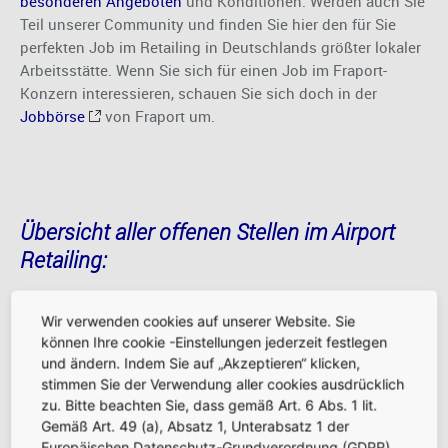
besonderen Angeboten
und Konditionen. Werden auch Sie
Teil unserer Community und finden Sie hier den für Sie
perfekten Job im Retailing in Deutschlands größter lokaler
Arbeitsstätte. Wenn Sie sich für einen Job im Fraport-
Konzern interessieren, schauen Sie sich doch in der
Jobbörse
von Fraport um.
Übersicht aller offenen Stellen im Airport
Retailing:
Wir verwenden cookies auf unserer Website. Sie
können Ihre cookie -Einstellungen jederzeit festlegen
Shops
Gastronomie
Services
und ändern. Indem Sie auf „Akzeptieren“ klicken,
stimmen Sie der Verwendung aller cookies ausdrücklich
zu. Bitte beachten Sie, dass gemäß Art. 6 Abs. 1 lit.
BRIC'S
Gemäß Art. 49 (a), Absatz 1, Unterabsatz 1 der
Europäischen Datenschutz-Grundverordnung (GDPR)