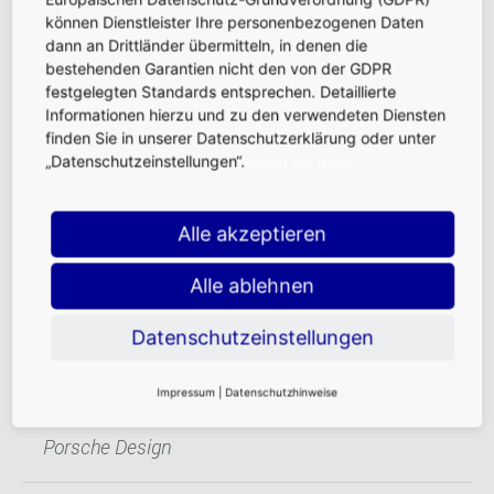
können Dienstleister Ihre personenbezogenen Daten
FALKE
dann an Drittländer übermitteln, in denen die
bestehenden Garantien nicht den von der GDPR
festgelegten Standards entsprechen. Detaillierte
Frankfurt Airport Retailing
Informationen hierzu und zu den verwendeten Diensten
finden Sie in unserer Datenschutzerklärung oder unter
„Datenschutzeinstellungen“.
lesen Sie mehr
GOBI Cashmere
Alle akzeptieren
Lagardère
Alle ablehnen
Moncler
Datenschutzeinstellungen
OLYMP
Impressum
|
Datenschutzhinweise
Porsche Design