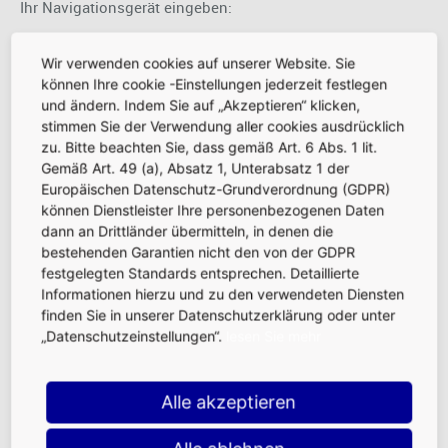
Ihr Navigationsgerät eingeben:
Frankfurt Airport, Ellis Road
Wir verwenden cookies auf unserer Website. Sie
50°02'19.2"N 8°35'44.0"E
können Ihre cookie -Einstellungen jederzeit festlegen
und ändern. Indem Sie auf „Akzeptieren“ klicken,
60547 Frankfurt am Main
stimmen Sie der Verwendung aller cookies ausdrücklich
zu. Bitte beachten Sie, dass gemäß Art. 6 Abs. 1 lit.
Gemäß Art. 49 (a), Absatz 1, Unterabsatz 1 der
Alternativ können Sie die Adresse auch über folgenden
Europäischen Datenschutz-Grundverordnung (GDPR)
Link aufrufen:
können Dienstleister Ihre personenbezogenen Daten
Bei Google Maps ansehen.
dann an Drittländer übermitteln, in denen die
bestehenden Garantien nicht den von der GDPR
festgelegten Standards entsprechen. Detaillierte
Download
Informationen hierzu und zu den verwendeten Diensten
finden Sie in unserer Datenschutzerklärung oder unter
„Datenschutzeinstellungen“.
lesen Sie mehr
Wegbeschreibung: PDF zum Ausdrucken
Alle akzeptieren
1 MB (PDF)